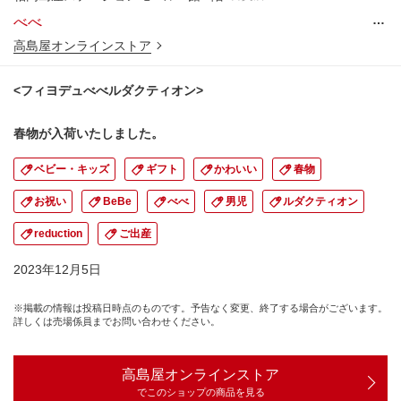
…
べべ
高島屋オンラインストア
<フィヨデュべべルダクティオン>
春物が入荷いたしました。
ベビー・キッズ
ギフト
かわいい
春物
お祝い
BeBe
べべ
男児
ルダクティオン
reduction
ご出産
2023年12月5日
※掲載の情報は投稿日時点のものです。予告なく変更、終了する場合がございます。
詳しくは売場係員までお問い合わせください。
高島屋オンラインストア
でこのショップの商品を見る