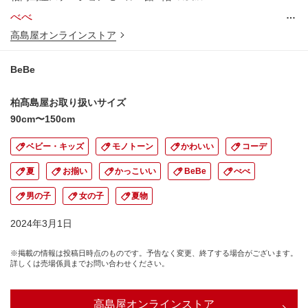
…
べべ
高島屋オンラインストア
BeBe
柏髙島屋お取り扱いサイズ
90cm〜150cm
ベビー・キッズ
モノトーン
かわいい
コーデ
夏
お揃い
かっこいい
BeBe
べべ
男の子
女の子
夏物
2024年3月1日
※掲載の情報は投稿日時点のものです。予告なく変更、終了する場合がございます。
詳しくは売場係員までお問い合わせください。
高島屋オンラインストア