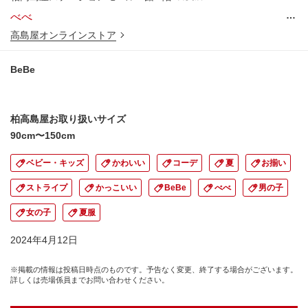
…
べべ
高島屋オンラインストア
BeBe
柏高島屋お取り扱いサイズ
90cm〜150cm
ベビー・キッズ
かわいい
コーデ
夏
お揃い
ストライプ
かっこいい
BeBe
べべ
男の子
女の子
夏服
2024年4月12日
※掲載の情報は投稿日時点のものです。予告なく変更、終了する場合がございます。
詳しくは売場係員までお問い合わせください。