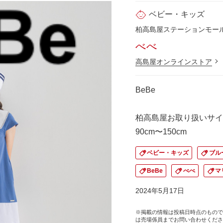
ベビー・キッズ
柏高島屋ステーションモール 
べべ
高島屋オンラインストア
BeBe
柏高島屋お取り扱いサイ
90cm〜150cm
ベビー・キッズ
ブル
BeBe
べべ
マ
2024年5月17日
※掲載の情報は投稿日時点のもので
は売場係員までお問い合わせくださ