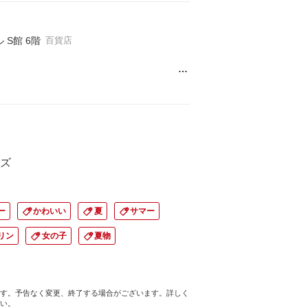
S館 6階
百貨店
…
ズ
ー
かわいい
夏
サマー
リン
女の子
夏物
す。予告なく変更、終了する場合がございます。詳しく
い。