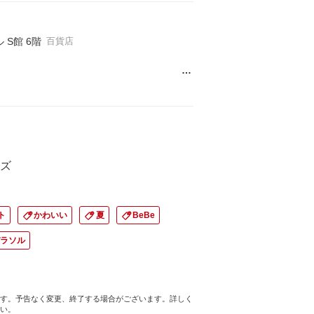
S館 6階
百貨店
…
ズ
ト
かわいい
夏
BeBe
パラソル
す。予告なく変更、終了する場合がございます。詳しく
い。