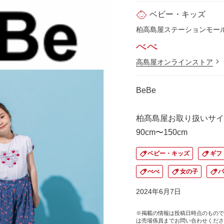
ベビー・キッズ
柏高島屋ステーションモール 
べべ
高島屋オンラインストア
BeBe
柏髙島屋お取り扱いサイ
90cm〜150cm
ベビー・キッズ
ギフ
べべ
女の子
2024年6月7日
※掲載の情報は投稿日時点のもので
は売場係員までお問い合わせくださ