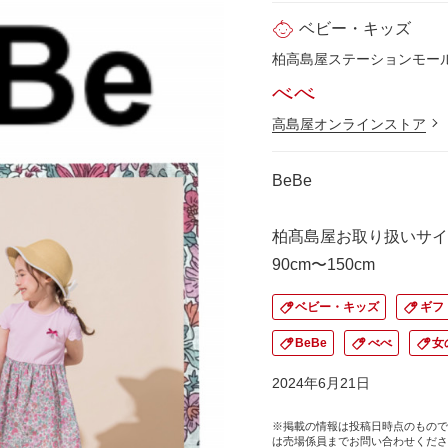
ベビー・キッズ
柏高島屋ステーションモール 
べべ
高島屋オンラインストア
BeBe
柏髙島屋お取り扱いサイ
90cm〜150cm
ベビー・キッズ
ギフ
BeBe
べべ
女
2024年6月21日
※掲載の情報は投稿日時点のもので
は売場係員までお問い合わせくださ