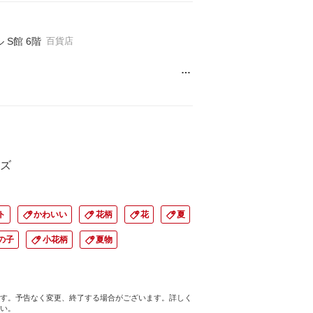
S館 6階
百貨店
…
ズ
ト
かわいい
花柄
花
夏
の子
小花柄
夏物
す。予告なく変更、終了する場合がございます。詳しく
い。