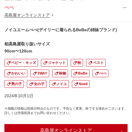
…
べべ
高島屋オンラインストア
ノイユエームべべ(デイリーに着られるBeBeの姉妹ブランド)
柏高島屋取り扱いサイズ
90cm〜120cm
ベビー・キッズ
ジャケット
秋
ベスト
かわいい
3WAY
秋物
BeBe
べべ
男の子
女の子
ノイユ
Noeil
2024年10月1日
※掲載の情報は投稿日時点のものです。予告なく変更、終了する場合がございます。
詳しくは売場係員までお問い合わせください。
高島屋オンラインストア