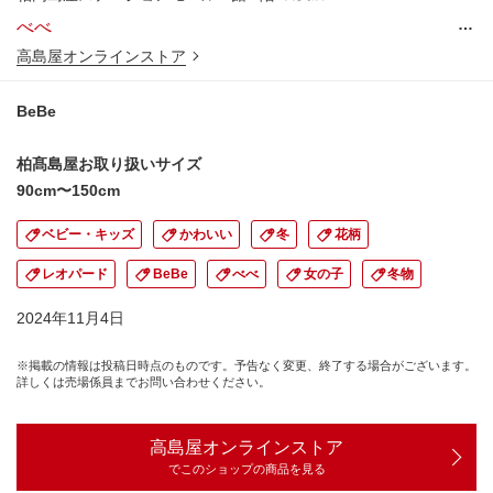
…
べべ
高島屋オンラインストア
BeBe
柏髙島屋お取り扱いサイズ
90cm〜150cm
ベビー・キッズ
かわいい
冬
花柄
レオパード
BeBe
べべ
女の子
冬物
2024年11月4日
※掲載の情報は投稿日時点のものです。予告なく変更、終了する場合がございます。
詳しくは売場係員までお問い合わせください。
高島屋オンラインストア
でこのショップの商品を見る