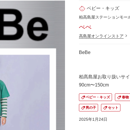
ベビー・キッズ
柏高島屋ステーションモール 
べべ
高島屋オンラインストア
BeBe
柏髙島屋お取り扱いサイ
90cm〜150cm
ベビー・キッズ
春物
男の子
セット
2025年1月24日