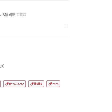
S館 6階
百貨店
…
ズ
かっこいい
BeBe
べべ