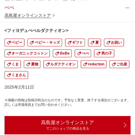
…
べべ
高島屋オンラインストア
<フィヨデュべべルダクティオン>
ベビー
ベビー・キッズ
ギフト
夏
お祝い
オーガニックコットン
BeBe
べべ
男の子
くま
夏物
ルダクティオン
reduction
ご出産
くまさん
2025年2月11日
※掲載の情報は投稿日時点のものです。予告なく変更、終了する場合がございます。
詳しくは売場係員までお問い合わせください。
高島屋オンラインストア
でこのショップの商品を見る