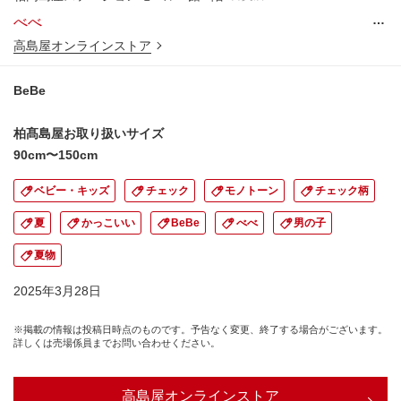
…
べべ
高島屋オンラインストア
BeBe
柏髙島屋お取り扱いサイズ
90cm〜150cm
ベビー・キッズ
チェック
モノトーン
チェック柄
夏
かっこいい
BeBe
べべ
男の子
夏物
2025年3月28日
※掲載の情報は投稿日時点のものです。予告なく変更、終了する場合がございます。
詳しくは売場係員までお問い合わせください。
高島屋オンラインストア