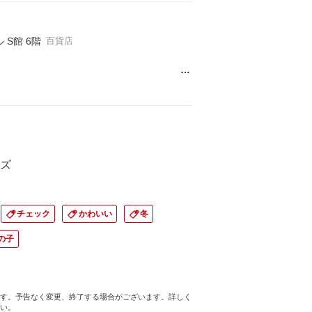
S館 6階
百貨店
…
ズ
チェック
かわいい
冬
の子
す。予告なく変更、終了する場合がございます。詳しく
い。