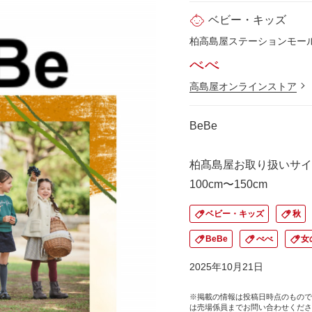
ベビー・キッズ
柏高島屋ステーションモール 
べべ
高島屋オンラインストア
BeBe
柏髙島屋お取り扱いサイ
100cm〜150cm
ベビー・キッズ
秋
BeBe
べべ
女
2025年10月21日
※掲載の情報は投稿日時点のもので
は売場係員までお問い合わせくださ