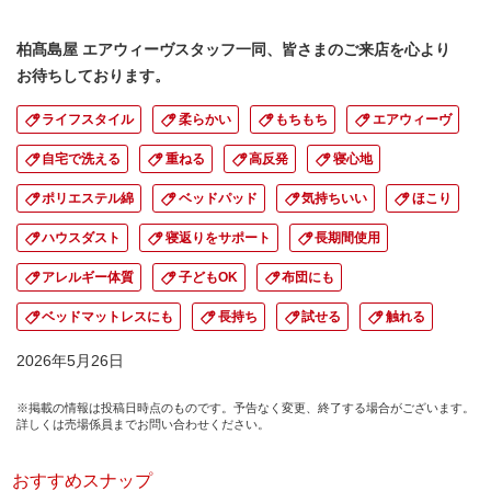
柏髙島屋 エアウィーヴスタッフ一同、皆さまのご来店を心より
お待ちしております。
ライフスタイル
柔らかい
もちもち
エアウィーヴ
自宅で洗える
重ねる
高反発
寝心地
ポリエステル綿
ベッドパッド
気持ちいい
ほこり
ハウスダスト
寝返りをサポート
長期間使用
アレルギー体質
子どもOK
布団にも
ベッドマットレスにも
長持ち
試せる
触れる
2026年5月26日
※掲載の情報は投稿日時点のものです。予告なく変更、終了する場合がございます。
詳しくは売場係員までお問い合わせください。
おすすめスナップ