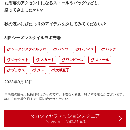
お洒落のアクセントになるストールやバッグなども、
揃ってきました✨✨✨
秋の装いにぴたっりのアイテムを探してみてください🎶
3階 シーズンスタイルラボ売場
シーズンスタイルラボ
パンツ
レディス
バッグ
ジャケット
スカート
ワンピース
ストール
ブラウス
ジレ
大草直子
2023年9月15日
※掲載の情報は投稿日時点のものです。予告なく変更、終了する場合がございます。
詳しくは売場係員までお問い合わせください。
タカシマヤファッションスクエア
でこのショップの商品を見る