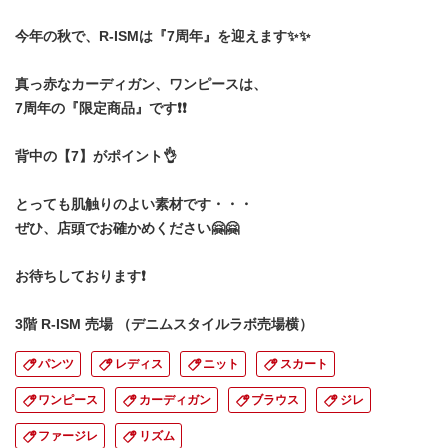
今年の秋で、R-ISMは『7周年』を迎えます✨✨
真っ赤なカーディガン、ワンピースは、
7周年の『限定商品』です❗❗
背中の【7】がポイント👌
とっても肌触りのよい素材です・・・
ぜひ、店頭でお確かめください🤗🤗
お待ちしております❗
3階 R-ISM 売場 （デニムスタイルラボ売場横）
パンツ
レディス
ニット
スカート
ワンピース
カーディガン
ブラウス
ジレ
ファージレ
リズム