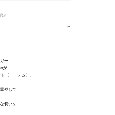
貨店
…
ガー
manが
ンド〈トーテム〉。
重視して
な装いを