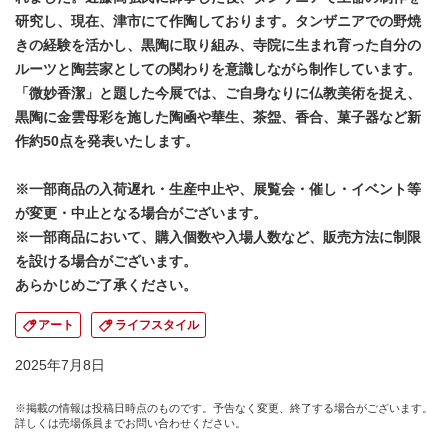
研究し、現在、津市にて作陶しております。タンザニアでの野焼
きの経験を活かし、黒陶に取り組み、寺院に生まれ育った自分の
ルーツと陶芸家としての関わりを意識しながら制作しています。
「微妙香潔」と題した今展では、ご自身なりに仏教美術を捉え、
黒陶に金雲母彩を施した陶凾や華生、茶盌、香合、菓子器など新
作約50点を発表いたします。
※一部商品の入荷遅れ・生産中止や、展覧会・催し・イベント等
が変更・中止となる場合がございます。
※一部商品において、購入個数や入場人数など、販売方法に制限
を設ける場合がございます。
あらかじめご了承ください。
アート
ライフスタイル
2025年7月8日
※掲載の情報は投稿日時点のものです。予告なく変更、終了する場合がございます。
詳しくは売場係員までお問い合わせください。