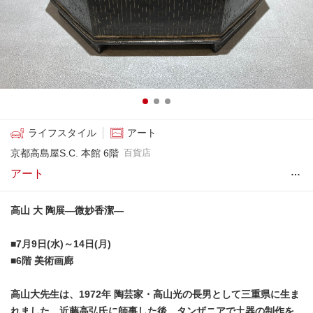
ライフスタイル
アート
京都高島屋S.C. 本館 6階
百貨店
…
アート
高山 大 陶展―微妙香潔―
■7月9日(水)～14日(月)
■6階 美術画廊
高山大先生は、1972年 陶芸家・高山光の長男として三重県に生ま
れました。近藤高弘氏に師事した後、タンザニアで土器の制作を