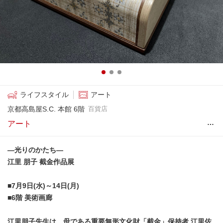
ライフスタイル
アート
京都高島屋S.C. 本館 6階
百貨店
…
アート
―光りのかたち―
江里 朋子 截金作品展
■7月9日(水)～14日(月)
■6階 美術画廊
江里朋子先生は、母である重要無形文化財「截金」保持者 江里佐