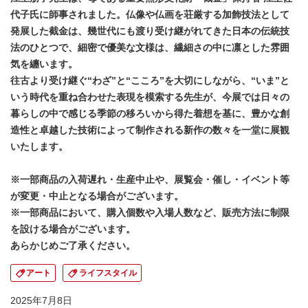
代子氏に師事されました。仏像や仏画を荘厳する加飾技法として
発展した截金は、幾世代にも渡り受け継がれてきた日本の伝統技
法のひとつで、細密で優美な文様は、繊細さの中に凛とした雰囲
気を纏います。
往古より受け継ぐ“わざ”と“こころ”を大切にしながら、“いま”と
いう時代を重ね合わせた表現を模索する先生が、今展では日々の
暮らしの中で感じる季節の移ろいから得た着想を基に、豊かな創
造性と卓越した技術によって制作される新作の数々を一堂に展観
いたします。
※一部商品の入荷遅れ・生産中止や、展覧会・催し・イベント等
が変更・中止となる場合がございます。
※一部商品において、購入個数や入場人数など、販売方法に制限
を設ける場合がございます。
あらかじめご了承ください。
アート
ライフスタイル
2025年7月8日