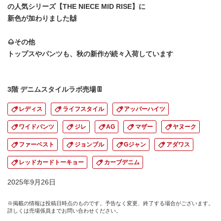
の人気シリーズ【THE NIECE MID RISE】に
新色が加わりました🙌
🌰その他
トップスやパンツも、秋の新作が続々入荷しています
3階 デニムスタイルラボ売場👖
レディス
ライフスタイル
アッパーハイツ
ワイドパンツ
ジレ
AG
マザー
ヤヌーク
ファーベスト
ジョンブル
Gジャン
アダワス
レッドカードトーキョー
カーブデニム
2025年9月26日
※掲載の情報は投稿日時点のものです。予告なく変更、終了する場合がございます。
詳しくは売場係員までお問い合わせください。