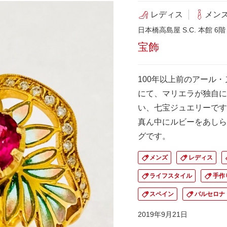
レディス
メン
日本橋高島屋 S.C. 本館 6階
宝飾
100年以上前のアール
にて、マリエラが独自に
い、七宝ジュエリーです
真ん中にルビーをあしら
グです。
メンズ
レディス
ライフスタイル
手作
スペイン
バルセロナ
2019年9月21日