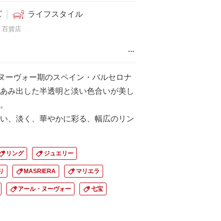
ズ
ライフスタイル
百貨店
…
・ヌーヴォー期のスペイン・バルセロナ
あみ出した半透明と淡い色合いが美し
。
い、淡く、華やかに彩る、幅広のリン
リング
ジュエリー
り
MASRIERA
マリエラ
アール・ヌーヴォー
七宝