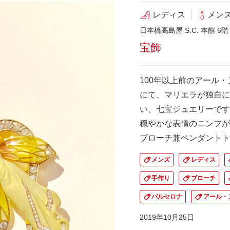
レディス
メン
日本橋高島屋 S.C. 本館 6階
宝飾
100年以上前のアール
にて、マリエラが独自に
い、七宝ジュエリーです
穏やかな表情のニンフが
ブローチ兼ペンダントト
メンズ
レディス
手作り
ブローチ
バルセロナ
アール・
2019年10月25日