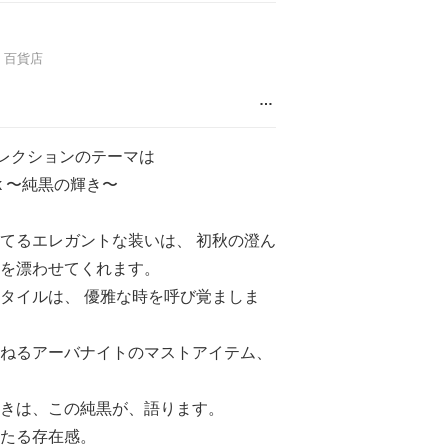
百貨店
…
ムコレクションのテーマは
lack ​〜純黒の輝き〜
てるエレガントな装いは、 ​初秋の澄ん
を漂わせてくれます。​
タイルは、 優雅な時を​呼び覚ましま
ねるアーバナイトのマストアイテム、
きは、この純黒が、語ります。​
たる存在感。​