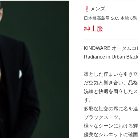
メンズ
日本橋高島屋 S.C. 本館 6階
紳士服
KINDWARE オータ
Radiance in Urban B
凛とした佇まいを引き立
だ空気と響き合い、品格
洗練と快適を両立したス
す。​
多彩な社交の席に名を連
ブラックスーツ。​
様々なシーンにおける輝
優美なシルエットに確固