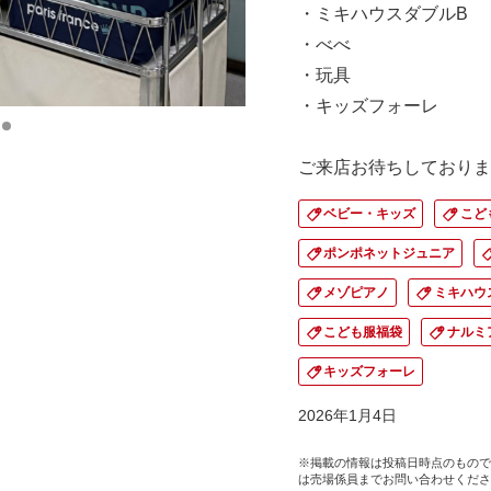
・ミキハウスダブルB
・べべ
・玩具
・キッズフォーレ
ご来店お待ちしておりま
ベビー・キッズ
こど
ポンポネットジュニア
メゾピアノ
ミキハウ
こども服福袋
ナルミ
キッズフォーレ
2026年1月4日
※掲載の情報は投稿日時点のもので
は売場係員までお問い合わせくださ