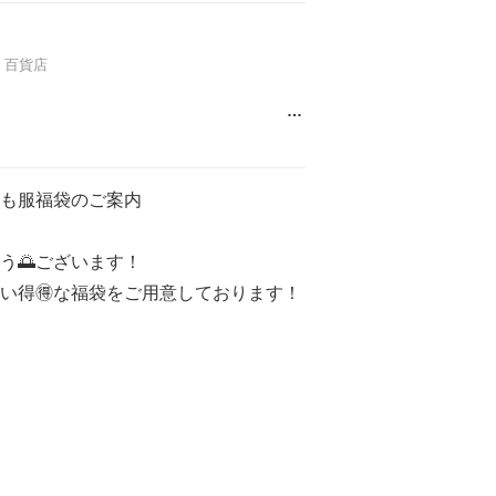
百貨店
…
も服福袋のご案内
う🌅ございます！
い得🉐な福袋をご用意しております！