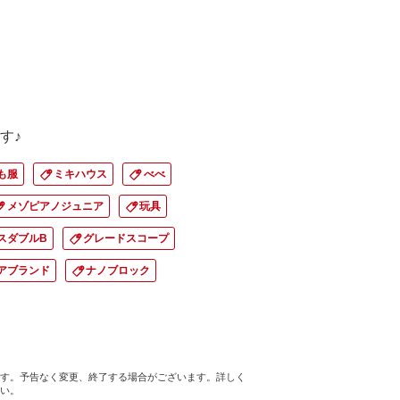
す♪
も服
ミキハウス
べべ
メゾピアノジュニア
玩具
スダブルB
グレードスコープ
アブランド
ナノブロック
す。予告なく変更、終了する場合がございます。詳しく
い。