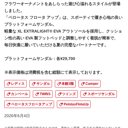
フラワーオーナメントをあしらった遊び心溢れるスタイルが登場
しました。
「ペロータス フロータ アップ」は、スポーティで履き心地の良い
プラットフォームサンダル。
軽量な XL EXTRALIGHT® EVA アウトソールを採用し、クッショ
ン性の高い EVA 製フットベッドと調整しやすく着脱が簡単で、
毎日快適に履いていただける夏の完璧なパートナーです。
プラットフォームサンダル：各¥29,700
※表示価格は消費税を含む総額にて表示しております。
レディス
サンダル
本館3階
Camper
カンペール
TWINS
ツインズ
スポーツサンダル
ペロータスフロータアップ
PelotasFlotaUp
2026年6月4日