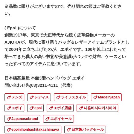
※品数に限りがございますので、売り切れの節はご容赦くださ
い。
( Epoi )について
創業1917年。東京で大正時代から続く皮革袋物メーカーの
AJIOKAが、現代に寄り添うバッグ＆レザーアイテムブランドとし
て2004年に立ち上げたのが、エポイです。100年以上にわたって
培ってきた職人の高い技術や美意識がバッグや財布、ケースとい
ったすべてのアイテムに息づいています。
日本橋髙島屋 本館3階ハンドバッグ エポイ
問い合わせ先(03)3211-4111（代表）
メンズ
レディス
ライフスタイル
Madeinjapan
エポイ
epoi
エポイ店舗
니혼바시다카시마야
Japanesebrand
エポイセール
epoinihonbashitakashimaya
日本製バッグセール