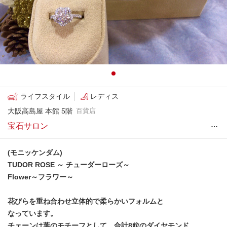
ライフスタイル
レディス
大阪高島屋 本館 5階
百貨店
…
宝石サロン
(モニッケンダム)
TUDOR ROSE ～ チューダーローズ～
Flower～フラワー～
花びらを重ね合わせ立体的で柔らかいフォルムと
なっています。
チェーンは葉のモチーフとして、合計8粒のダイヤモンド