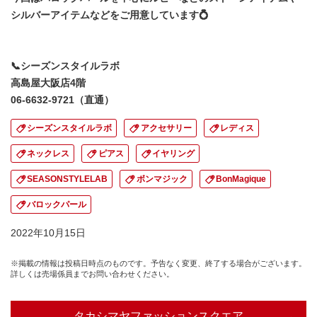
シルバーアイテムなどをご用意しています💍
📞シーズンスタイルラボ
高島屋大阪店4階
06-6632-9721（直通）
シーズンスタイルラボ
アクセサリー
レディス
ネックレス
ピアス
イヤリング
SEASONSTYLELAB
ボンマジック
BonMagique
バロックパール
2022年10月15日
※掲載の情報は投稿日時点のものです。予告なく変更、終了する場合がございます。
詳しくは売場係員までお問い合わせください。
タカシマヤファッションスクエア