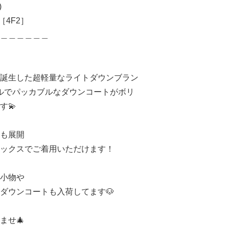
)
N［4F2］
＿＿＿＿＿＿
誕生した超軽量なライトダウンブラン
フルでパッカブルなダウンコートがボリ
す💫
も展開
ックスでご着用いただけます！
小物や
ダウンコートも入荷してます🐶
ませ🎄