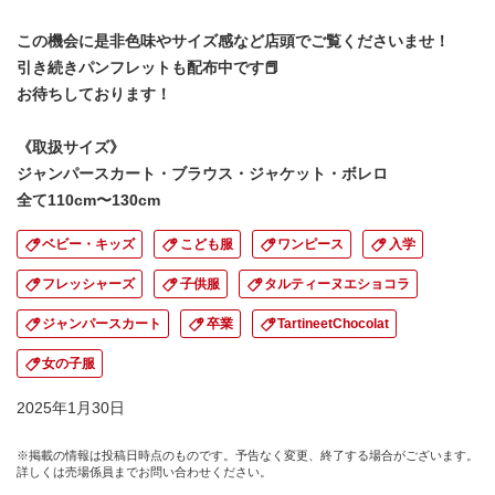
この機会に是非色味やサイズ感など店頭でご覧くださいませ！
引き続きパンフレットも配布中です📕
お待ちしております！
《取扱サイズ》
ジャンパースカート・ブラウス・ジャケット・ボレロ
全て110cm〜130cm
ベビー・キッズ
こども服
ワンピース
入学
フレッシャーズ
子供服
タルティーヌエショコラ
ジャンパースカート
卒業
TartineetChocolat
女の子服
2025年1月30日
※掲載の情報は投稿日時点のものです。予告なく変更、終了する場合がございます。
詳しくは売場係員までお問い合わせください。