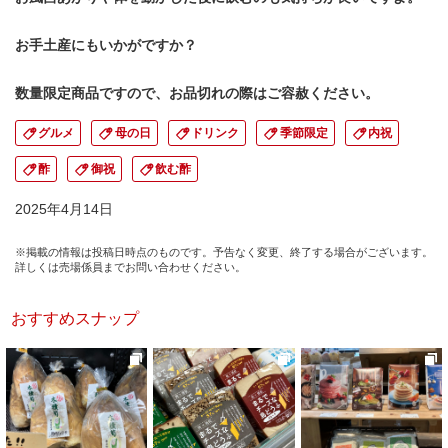
お手土産にもいかがですか？
数量限定商品ですので、お品切れの際はご容赦ください。
グルメ
母の日
ドリンク
季節限定
内祝
酢
御祝
飲む酢
2025年4月14日
※掲載の情報は投稿日時点のものです。予告なく変更、終了する場合がございます。
詳しくは売場係員までお問い合わせください。
おすすめスナップ