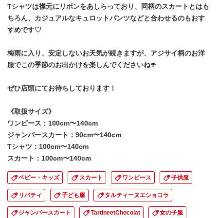
Tシャツは襟元にリボンをあしらっており、同柄のスカートとはも
ちろん、カジュアルなキュロットパンツなどと合わせるのもおす
すめです♡
梅雨に入り、安定しないお天気が続きますが、アジサイ柄のお洋
服でこの季節のお出かけを楽しんでくださいね☂️
ぜひ店頭にてお待ちしております！
《取扱サイズ》
ワンピース：100cm〜140cm
ジャンパースカート：90cm〜140cm
Tシャツ：100cm〜140cm
スカート：100cm〜140cm
ベビー・キッズ
スカート
ワンピース
子供服
リバティ
子ども服
タルティーヌエショコラ
ジャンパースカート
TartineetChocolat
女の子服