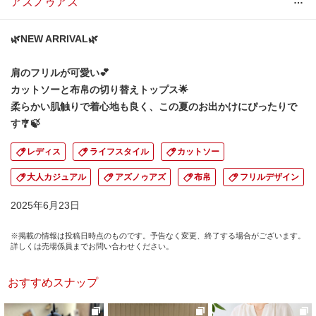
…
アズノゥアズ
🌿NEW ARRIVAL🌿
肩のフリルが可愛い💕
カットソーと布帛の切り替えトップス🌟
柔らかい肌触りで着心地も良く、この夏のお出かけにぴったりで
す🎐🍃
レディス
ライフスタイル
カットソー
大人カジュアル
アズノゥアズ
布帛
フリルデザイン
2025年6月23日
※掲載の情報は投稿日時点のものです。予告なく変更、終了する場合がございます。
詳しくは売場係員までお問い合わせください。
おすすめスナップ