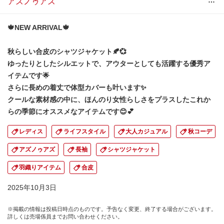
…
アズノゥアズ
🍁NEW ARRIVAL🍁
秋らしい合皮のシャツジャケット🍂💞
ゆったりとしたシルエットで、アウターとしても活躍する優秀ア
イテムです🌟
さらに長めの着丈で体型カバーも叶います✨
クールな素材感の中に、ほんのり女性らしさをプラスしたこれか
らの季節にオススメなアイテムです😊💕
レディス
ライフスタイル
大人カジュアル
秋コーデ
アズノゥアズ
長袖
シャツジャケット
羽織りアイテム
合皮
2025年10月3日
※掲載の情報は投稿日時点のものです。予告なく変更、終了する場合がございます。
詳しくは売場係員までお問い合わせください。