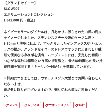
【グランドセイコー】
SLGW007
エボリューション9 コレクション
1,342,000 円（税込）
ネイビーカラーのダイヤルは、月あかりに照らされた白樺の樹皮
をイメージしました。ステンレススチール製のケースは厚さ
9.95mmと薄型に仕上げ、すっきりとしたインデックスやベゼル、
ラグの幅が、グランドセイコーのドレスウオッチにふさわしい繊
細で優美なる存在感を演出。ムーブメントには、安定した精度に
つながる毎秒10振動という高い振動数と、最大80時間もの長い持
続時間を実現する「キャリバー9SA4」を搭載しています。
※詳細につきましては、ウオッチメゾン大阪までお問い合わせく
ださいませ。
※品数に限りがございますので、売り切れの節はご容赦くださ
い。
メンズ
レディス
ウオッチメゾン
時計