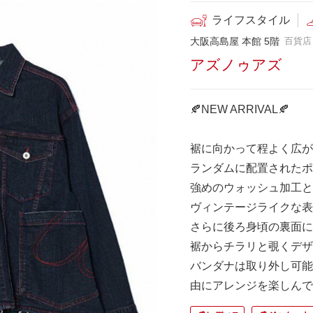
ライフスタイル
大阪高島屋 本館 5階
百貨店
アズノゥアズ
🍂NEW ARRIVAL🍂
裾に向かって程よく広が
ランダムに配置されたポ
強めのウォッシュ加工と
ヴィンテージライクな表
さらに後ろ身頃の裏面に
裾からチラリと覗くデザ
バンダナは取り外し可能
由にアレンジを楽しんで