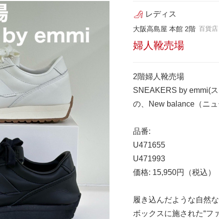
レディス
大阪高島屋 本館 2階
百貨店
婦人靴売場
2階婦人靴売場
SNEAKERS by e
の、New balance
品番:
U471655
U471993
価格: 15,950円（税込）
履き込んだような自然な
ボックスに施された“ファン