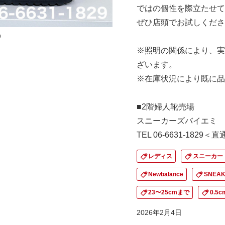
ではの個性を際立たせて
ぜひ店頭でお試しくださ
※照明の関係により、実
ざいます。
※在庫状況により既に品
■2階婦人靴売場
スニーカーズバイエミ
TEL 06-6631-1829＜
レディス
スニーカー
Newbalance
SNEAK
23〜25cmまで
0.5
2026年2月4日