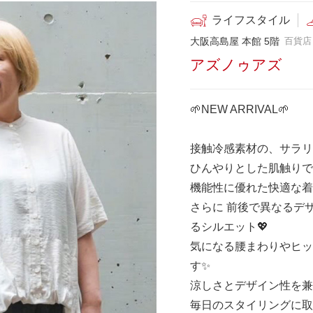
ライフスタイル
大阪高島屋 本館 5階
百貨店
アズノゥアズ
🌱NEW ARRIVAL🌱
接触冷感素材の、サラリ
ひんやりとした肌触りで
機能性に優れた快適な着
さらに 前後で異なるデ
るシルエット💖
気になる腰まわりやヒッ
す✨
涼しさとデザイン性を兼
毎日のスタイリングに取