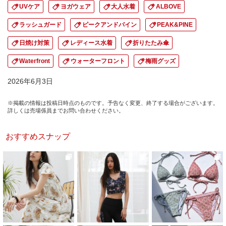
UVケア
ヨガウェア
大人水着
ALBOVE
ラッシュガード
ピークアンドパイン
PEAK&PINE
日焼け対策
レディース水着
折りたたみ傘
Waterfront
ウォーターフロント
梅雨グッズ
2026年6月3日
※掲載の情報は投稿日時点のものです。予告なく変更、終了する場合がございます。
詳しくは売場係員までお問い合わせください。
おすすめスナップ