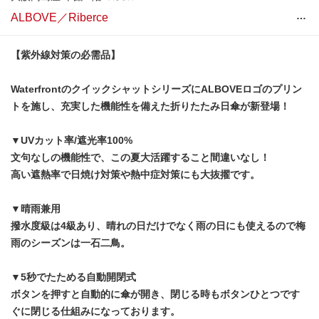
…
ALBOVE／Riberce
【紫外線対策の必需品】
WaterfrontのクイックシャットシリーズにALBOVEロゴのプリン
トを施し、充実した機能性を備えた折りたたみ日傘が新登場！
▼UVカット率/遮光率100%
文句なしの機能性で、この夏大活躍すること間違いなし！
高い遮熱率で日焼け対策や熱中症対策にも大抜擢です。
▼晴雨兼用
撥水度級は4級あり、晴れの日だけでなく雨の日にも使えるので梅
雨のシーズンは一石二鳥。
▼5秒でたためる自動開閉式
ボタンを押すと自動的に傘が開き、閉じる時もボタンひとつです
ぐに閉じる仕組みになっております。