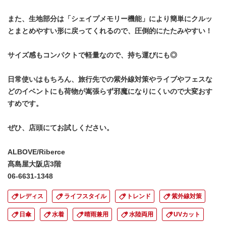
また、生地部分は「シェイプメモリー機能」により簡単にクルッ
とまとめやすい形に戻ってくれるので、圧倒的にたたみやすい！
サイズ感もコンパクトで軽量なので、持ち運びにも◎
日常使いはもちろん、旅行先での紫外線対策やライブやフェスな
どのイベントにも荷物が嵩張らず邪魔になりにくいので大変おす
すめです。
ぜひ、店頭にてお試しください。
ALBOVE/Riberce
髙島屋大阪店3階
06-6631-1348
レディス
ライフスタイル
トレンド
紫外線対策
日傘
水着
晴雨兼用
水陸両用
UVカット