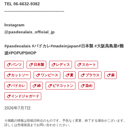
TEL 06-6632-9382
-----------------------------------------
Instagram
@pasdecalais_official_jp
#pasdecalais #パドカレ#madeinjapan#日本製 #大阪高島屋#難
波#POPUPSHOP
パンツ
日本製
レディス
スカート
カットソー
ワンピース
夏
ブラウス
麻
パドカレ
綿
ピマコットン
染め
インドジャガード
2026年7月7日
※掲載の情報は投稿日時点のものです。予告なく変更、終了する場合がございます。
詳しくは売場係員までお問い合わせください。