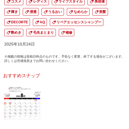
コスメ
レディス
ライフスタイル
美容液
輝き
浸透
うるおい
なめらか
美髪
DECORTE
AQ
リペアエッセンスシャンプー
艶めき
毛先まとまり
補修
2025年10月24日
※掲載の情報は投稿日時点のものです。予告なく変更、終了する場合がございます。
詳しくは売場係員までお問い合わせください。
おすすめスナップ