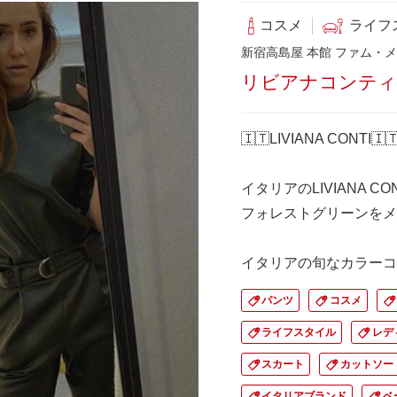
コスメ
ライフ
新宿高島屋 本館 ファム・メ
リビアナコンティ
🇮🇹LIVIANA CONTI🇮
イタリアのLIVIANA C
フォレストグリーンをメ
イタリアの旬なカラーコ
パンツ
コスメ
ライフスタイル
レデ
スカート
カットソー
イタリアブランド
ベ