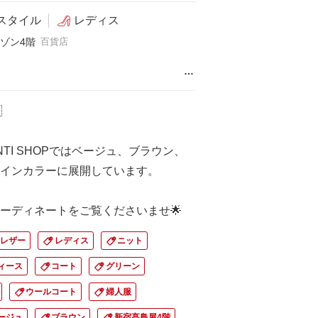
スタイル
レディス
ゾン4階
百貨店
…

ONTI SHOPではベージュ、ブラウン、
インカラーに展開しています。
ーディネートをご覧くださいませ🌟
レザー
レディス
ニット
ィース
コート
グリーン
ウールコート
婦人服
ージュ
ブラウン
新宿髙島屋4階