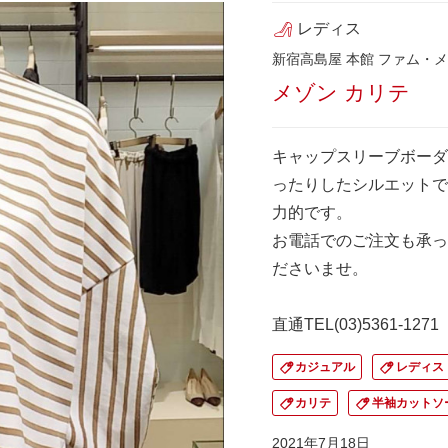
レディス
新宿高島屋 本館 ファム・メ
メゾン カリテ
キャップスリーブボーダ
ったりしたシルエットで
力的です。
お電話でのご注文も承っ
ださいませ。
直通TEL(03)5361-1271
カジュアル
レディス
カリテ
半袖カットソ
2021年7月18日