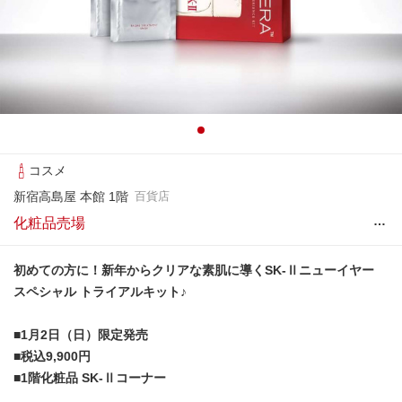
コスメ
新宿高島屋 本館 1階
百貨店
…
化粧品売場
初めての方に！新年からクリアな素肌に導くSK-Ⅱニューイヤー
スペシャル トライアルキット♪
■1月2日（日）限定発売
■税込9,900円
■1階化粧品 SK-Ⅱコーナー