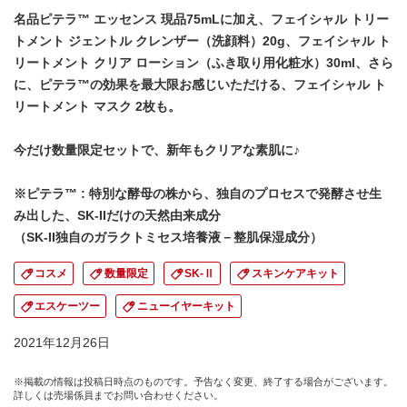
名品ピテラ™ エッセンス 現品75mLに加え、フェイシャル トリー
トメント ジェントル クレンザー（洗顔料）20g、フェイシャル ト
リートメント クリア ローション（ふき取り用化粧水）30ml、さら
に、ピテラ™の効果を最大限お感じいただける、フェイシャル ト
リートメント マスク 2枚も。
今だけ数量限定セットで、新年もクリアな素肌に♪
※ピテラ™ : 特別な酵母の株から、独自のプロセスで発酵させ生
み出した、SK-IIだけの天然由来成分
（SK-II独自のガラクトミセス培養液－整肌保湿成分）
コスメ
数量限定
SK-Ⅱ
スキンケアキット
エスケーツー
ニューイヤーキット
2021年12月26日
※掲載の情報は投稿日時点のものです。予告なく変更、終了する場合がございます。
詳しくは売場係員までお問い合わせください。