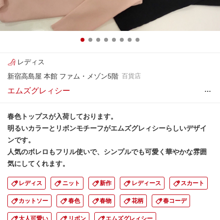
レディス
新宿高島屋 本館 ファム・メゾン5階
百貨店
…
エムズグレィシー
春色トップスが入荷しております。
明るいカラーとリボンモチーフがエムズグレィシーらしいデザイ
ンです。
人気のボレロもフリル使いで、シンプルでも可愛く華やかな雰囲
気にしてくれます。
レディス
ニット
新作
レディース
スカート
カットソー
春色
春物
花柄
春コーデ
大人可愛い
リボン
エムズグレィシー