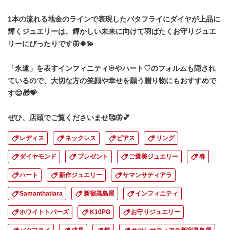
1本の流れる地金のラインで表現したバタフライにダイヤが上品に
輝くジュエリーは、輝かしい未来に向けて羽ばたくお守りジュエ
リーにぴったりです🦋🍀💫
「永遠」を表すインフィニティ♾やハート♡のフォルムも隠され
ているので、大切な方の笑顔や幸せを願う贈り物にもおすすめで
す😊🎁💝
ぜひ、店頭でご覧くださいませ🥰🦋💕
レディス
ネックレス
ピアス
リング
ダイヤモンド
プレゼント
ご褒美ジュエリー
春
ハート
新作ジュエリー
サマンサティアラ
Samanthatiara
新宿髙島屋
インフィニティ
ホワイトトパーズ
K10PG
お守りジュエリー