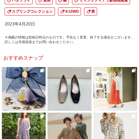
バタフライ
成長
蝶
サマンサティアラ新宿髙島屋
スプリングコレクション
K10WG
美
2023年4月20日
※掲載の情報は投稿日時点のものです。予告なく変更、終了する場合がございます。
詳しくは売場係員までお問い合わせください。
おすすめスナップ