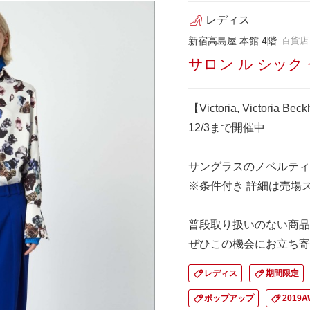
レディス
新宿高島屋 本館 4階
百貨店
サロン ル シック
【Victoria, Victoria B
12/3まで開催中
サングラスのノベルティ
※条件付き 詳細は売場
普段取り扱いのない商品
ぜひこの機会にお立ち寄
レディス
期間限定
ポップアップ
2019A