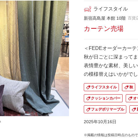
ライフスタイル
新宿高島屋 本館 10階
百貨
カーテン売場
＜FEDEオーダーカー
秋が日ごとに深まってま
表情豊かな素材、美しい
の模様替えはいかがでし
ライフスタイル
秋
クッションカバー
オ
フェデボリマーブル
2025年10月16日
※掲載の情報は投稿日時点のもので