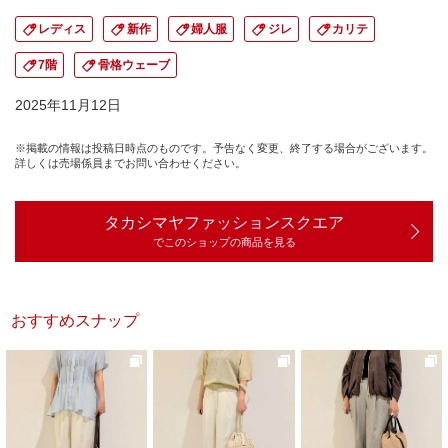
レディス
新作
婦人服
ジレ
カリテ
7階
骨格ウェーブ
2025年11月12日
※掲載の情報は投稿日時点のものです。予告なく変更、終了する場合がございます。
詳しくは売場係員までお問い合わせください。
タカシマヤファッションスクエア
でこのショップの商品を見る
おすすめスナップ