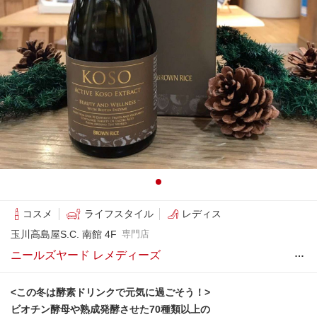
コスメ
ライフスタイル
レディス
玉川高島屋S.C. 南館 4F
専門店
…
ニールズヤード レメディーズ
<この冬は酵素ドリンクで元気に過ごそう！>
ビオチン酵母や熟成発酵させた70種類以上の