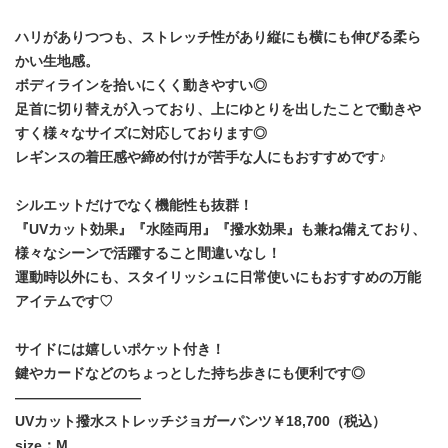
ハリがありつつも、ストレッチ性があり縦にも横にも伸びる柔ら
かい生地感。
ボディラインを拾いにくく動きやすい◎
足首に切り替えが入っており、上にゆとりを出したことで動きや
すく様々なサイズに対応しております◎
レギンスの着圧感や締め付けが苦手な人にもおすすめです♪
シルエットだけでなく機能性も抜群！
『UVカット効果』『水陸両用』『撥水効果』も兼ね備えており、
様々なシーンで活躍すること間違いなし！
運動時以外にも、スタイリッシュに日常使いにもおすすめの万能
アイテムです♡
サイドには嬉しいポケット付き！
鍵やカードなどのちょっとした持ち歩きにも便利です◎
―――――――――
UVカット撥水ストレッチジョガーパンツ￥18,700（税込）
size：M